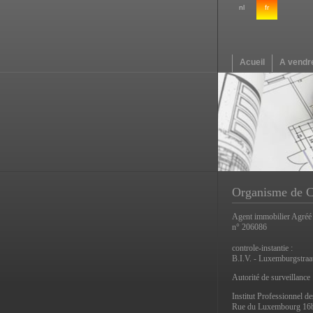
nl
fr
Acueil
A vendr
Organisme de C
Agent immobilier Agréé
n° 206086
controle-instantie :
B.I.V. - Luxemburgstraa
Autorité de surveillance
Institut Professionnel d
Rue du Luxembourg 16b