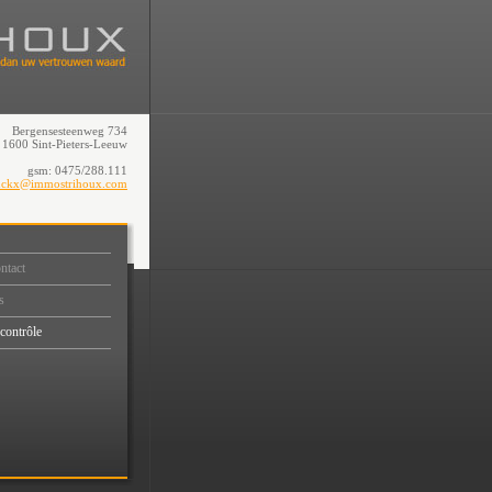
Bergensesteenweg 734
1600 Sint-Pieters-Leeuw
gsm: 0475/288.111
euckx@immostrihoux.com
ntact
s
contrôle