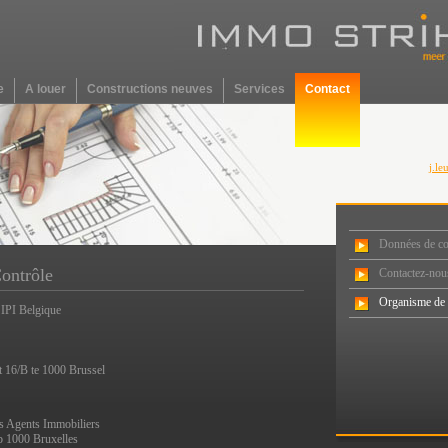
e
A louer
Constructions neuves
Services
Contact
j.l
Données de co
ontrôle
Contactez-nou
Organisme de 
 IPI Belgique
t 16/B te 1000 Brussel
es Agents Immobiliers
 1000 Bruxelles