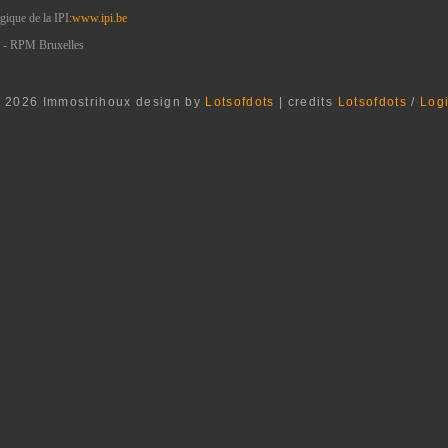
ique de la IPI:
www.ipi.be
 - RPM Bruxelles
 2026 Immostrihoux design by
Lotsofdots
| credits
Lotsofdots
/
Log